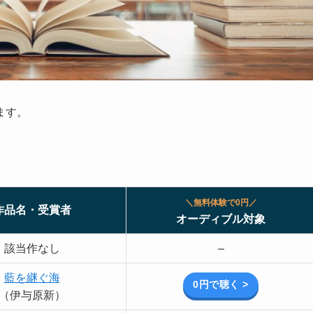
ます。
＼無料体験で0円／
作品名・受賞者
オーディブル対象
該当作なし
–
藍を継ぐ海
0円で聴く >
（伊与原新）