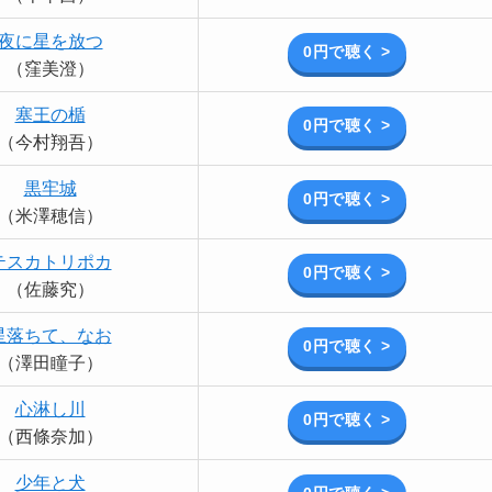
夜に星を放つ
0円で聴く >
（窪美澄）
塞王の楯
0円で聴く >
（今村翔吾）
黒牢城
0円で聴く >
（米澤穂信）
テスカトリポカ
0円で聴く >
（佐藤究）
星落ちて、なお
0円で聴く >
（澤田瞳子）
心淋し川
0円で聴く >
（西條奈加）
少年と犬