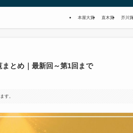
本屋大賞
直木賞
芥川
覧まとめ｜最新回～第1回まで
います。