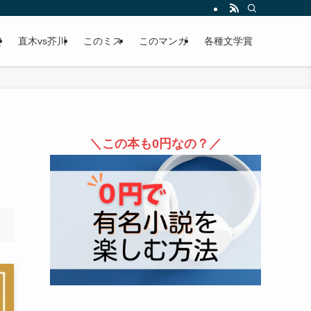
賞
直木vs芥川
このミス
このマンガ
各種文学賞
＼この本も0円なの？／