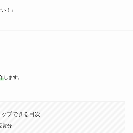
たい！」
」
介
します。
タップできる目次
受賞分