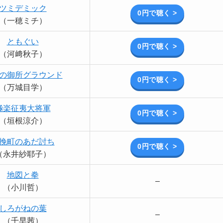
ツミデミック
0円で聴く >
（一穂ミチ）
ともぐい
0円で聴く >
（河﨑秋子）
の御所グラウンド
0円で聴く >
（万城目学）
極楽征夷大将軍
0円で聴く >
（垣根涼介）
挽町のあだ討ち
0円で聴く >
（永井紗耶子）
地図と拳
–
（小川哲）
しろがねの葉
–
（千早茜）