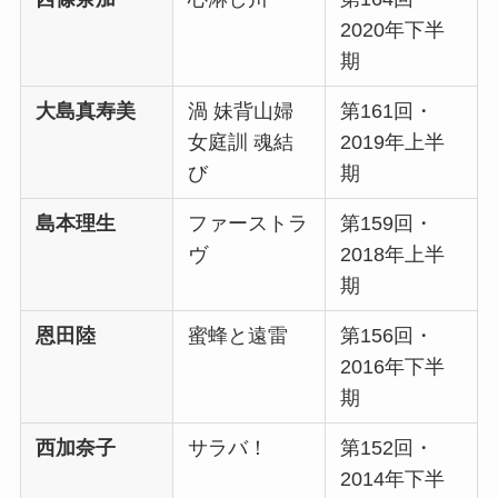
2020年下半
期
大島真寿美
渦 妹背山婦
第161回・
女庭訓 魂結
2019年上半
び
期
島本理生
ファーストラ
第159回・
ヴ
2018年上半
期
恩田陸
蜜蜂と遠雷
第156回・
2016年下半
期
西加奈子
サラバ！
第152回・
2014年下半