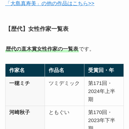
「大島真寿美」の他の作品はこちら>>
【歴代】女性作家一覧表
歴代の直木賞女性作家の一覧表
です。
作家名
作品名
受賞回・年
一穂ミチ
ツミデミック
第171回・
2024年上半
期
河崎秋子
ともぐい
第170回・
2023年下半
期