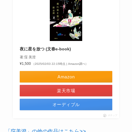
夜に星を放つ (文春e-book)
著:窪 美澄
¥1,500
（2025/02/03 22:15時点 | Amazon調べ）
Amazon
楽天市場
オーディブル
ポチップ
「窪美澄」の他の作品はこちら>>