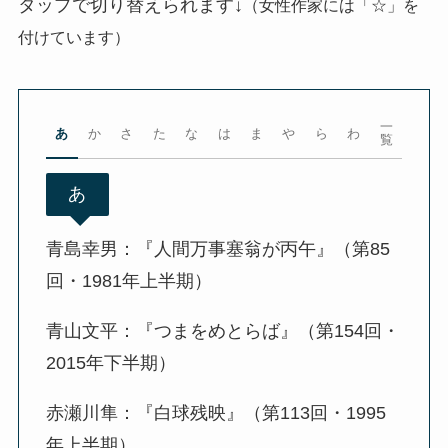
タップで切り替えられます↓
（女性作家には「☆」を
付けています）
一
あ
か
さ
た
な
は
ま
や
ら
わ
覧
あ
青島幸男：『人間万事塞翁が丙午』（第85
回・1981年上半期）
青山文平：『つまをめとらば』（第154回・
2015年下半期）
赤瀬川隼：『白球残映』（第113回・1995
年上半期）