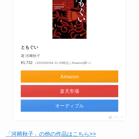
ともぐい
著:河﨑秋子
¥1,732
（2025/02/04 21:33時点 | Amazon調べ）
Amazon
楽天市場
オーディブル
ポチップ
「河﨑秋子」の他の作品はこちら>>