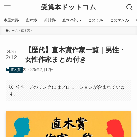
受賞本ドットコム
本屋大賞
直木賞
芥川賞
直木vs芥川
このミス
このマンガ
ホーム
直木賞
【歴代】直木賞作家一覧｜男性・
2025
2/12
女性作家まとめ付き
2025年2月12日
直木賞
当ページのリンクにはプロモーションが含まれていま
す。