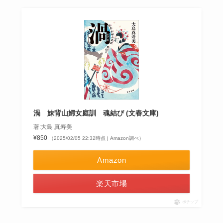
渦 妹背山婦女庭訓 魂結び (文春文庫)
著:大島 真寿美
¥850
（2025/02/05 22:32時点 | Amazon調べ）
Amazon
楽天市場
ポチップ