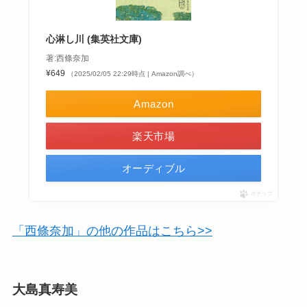
心淋し川 (集英社文庫)
著:西條奈加
¥649
（2025/02/05 22:29時点 | Amazon調べ）
Amazon
楽天市場
オーディブル
ポチップ
「西條奈加」の他の作品はこちら>>
大島真寿美