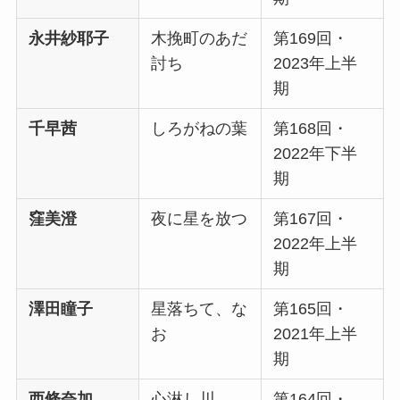
永井紗耶子
木挽町のあだ
第169回・
討ち
2023年上半
期
千早茜
しろがねの葉
第168回・
2022年下半
期
窪美澄
夜に星を放つ
第167回・
2022年上半
期
澤田瞳子
星落ちて、な
第165回・
お
2021年上半
期
西條奈加
心淋し川
第164回・