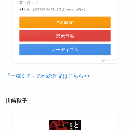
著:一穂 ミチ
¥1,870
（2025/02/04 22:19時点 | Amazon調べ）
Amazon
楽天市場
オーディブル
ポチップ
「一穂ミチ」の他の作品はこちら>>
川﨑秋子